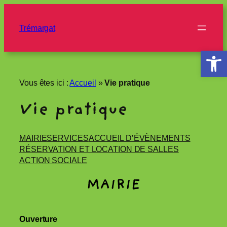
Aller
au
Trémargat
contenu
Ouvrir la 
Vous êtes ici :
Accueil
»
Vie pratique
Vie pratique
MAIRIE
SERVICES
ACCUEIL D’ÉVÈNEMENTS
RÉSERVATION ET LOCATION DE SALLES
ACTION SOCIALE
MAIRIE
Ouverture