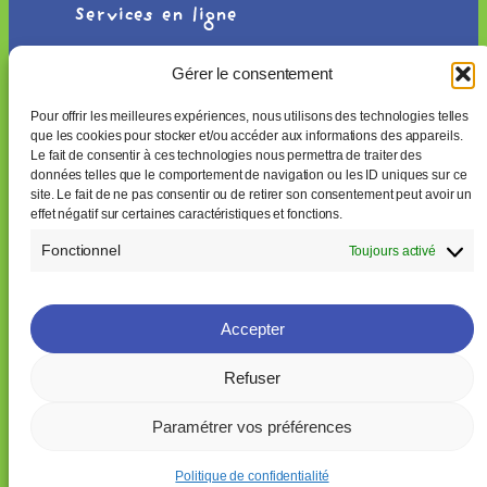
Services en ligne
Réservation de salles
Gérer le consentement
L’agenda trémargatois
Petites annonces
Pour offrir les meilleures expériences, nous utilisons des technologies telles
Annuaire des entreprises et associations
que les cookies pour stocker et/ou accéder aux informations des appareils.
Le fait de consentir à ces technologies nous permettra de traiter des
Liens pratiques
données telles que le comportement de navigation ou les ID uniques sur ce
site. Le fait de ne pas consentir ou de retirer son consentement peut avoir un
Nos partenaires
effet négatif sur certaines caractéristiques et fonctions.
Galerie d’exposition
Fonctionnel
Toujours activé
Accepter
2025
Tous droits réservés · Conçu avec ☼
par
heolgwenn.com
Refuser
Mentions légales
-
Confidentialité
-
Plan du site
-
Retour en
Paramétrer vos préférences
haut↑
Politique de confidentialité